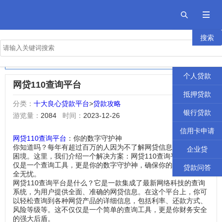


搜索
首页
2026年十大良心贷款平台
贷款攻略
正规网贷前十名的排行榜
个人贷款
网贷110查询平台
抵押贷款
分类：
十大良心贷款平台
>
贷款攻略
银行贷款
游览量：
2084
时间：
2023-12-26
信用卡申请
网贷
110查询平台
：你的数字守护神
你知道吗？每年有超过百万的人因为不了解网贷信息而陷入经济
企业贷
困境。这里，我们介绍一个解决方案：网贷110查询平台。这不
仅是一个查询工具，更是你的数字守护神，确保你的网贷之旅安
贷款问答
全无忧。
网贷110查询平台是什么？它是一款集成了最新网络科技的查询
系统，为用户提供全面、准确的网贷信息。在这个平台上，你可
以轻松查询到各种网贷产品的详细信息，包括利率、还款方式、
风险等级等。这不仅仅是一个简单的查询工具，更是你财务安全
的强大后盾。