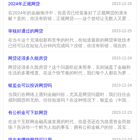
网贷平台中，寻找那个“好利息低”的选项就像是在茫茫沙漠中寻
2024年正规网贷
2023-12-25
找清泉，既漫长又充满挑战。但别担心，这里有一些实用的建
在2024年的金融海洋中，你是否已经装备好了正规网贷的潜水
议，帮助你在网贷的世界中游刃有余。1.网贷利息如何计算？网
艇？是的，你没有听错，正规网贷——这个曾经让无数人又爱又
贷利息通常是按照贷款金额和贷款期限来计算的。但不同的平台
怕的名词，在2024年已经成为了一个安全、可靠、且高效的金融
有着...
选择。首先，让我们来聊聊什么是正规网贷。正规网贷，顾名思
审核好通过的网贷
2023-12-25
义，是指那些经过国家相关金融管理部门认证，合法合规经营的
在当今这个充满创新和竞争的时代，你知道最新的网贷审批技术
网络贷款平台。这些平台不仅仅提供快速便捷的贷款服务，更重
已经可以在短短几分钟内完成吗？没错，你没有听错，现在的
要的是，它们提供了一种安全的借贷环境。在2024年，随着技...
“审核好通过的网贷”已经可以做到快速、高效而且安全。让我们
一起探索这个让人兴奋的金融科技新天地。首先，让我们来了解
网贷还清多久能房贷
2023-12-24
一下为什么“审核好通过的网贷”成为了当代金融界的一个热门话
网贷还清多久能房贷？这个问题听起来简单，实则涵盖了金融和
题。随着互联网技术的不断进步，人们对金融服务的需求也在不
生活的多重维度。在这个快节奏的时代，我们每个人都在为梦想
断地提高。网贷，作为一种新兴的金融服务方式，以其便捷、快
中的家园努力奋斗。然而，网贷这个“小船”常常被我们忽视，却
速的特...
在不知不觉中影响着我们的房贷之路。首先，我们要了解网贷还
银监会可以投诉网贷吗
2023-12-24
清后，对于房贷申请的影响。通常情况下，银行在审批房贷时会
当我们在网络上遇到金融纠纷，尤其是网贷问题时，我们往往会
非常重视申请人的信用记录。如果你有网贷记录，即使已经还
感到困惑和无助。但你知道吗？在这种情况下，银监会（中国银
清，银行也会仔细评估这段历史。但好消息是，只要你的网贷还
行业监督管理委员会）可能成为你的救星。那么，问题来了：银
款记录良...
监会可以投诉网贷吗？首先，我们得清楚地了解什么是银监会。
有公积金可下款网贷
2023-12-23
银监会，全称为中国银行业监督管理委员会，是负责监管银行业
在这个互联网金融高速发展的时代，你是否还在为急需资金而烦
务的国家机构。它的主要职责包括监督银行的运作，确保金融市
恼？告诉你一个鲜为人知的事实：拥有公积金账户的你，其实已
场的稳定，以及保护消费者的权益。网贷，作为一种新兴的金融
经掌握了一张下款神卡——“有公积金可下款网贷”。是的，你没
服务模式...
有听错，这不是天方夜谭，而是互联网金融创新的最新成果。首
现在有哪些网贷可以用
2023-12-22