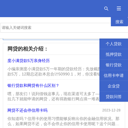


搜索
首页
2026年十大良心贷款平台
贷款攻略
正规网贷前十名的排行榜
个人贷款
网贷的相关介绍：
抵押贷款
度小满贷款5万亲身经历
2023-08-08
银行贷款
小编亲测度小满贷款5万一年期的贷款经历：先放截图吧： 总借
款5万，12期总还款本息合计50990.1，对，你没看错，就是本
信用卡申请
息加起来一共50990.1，相当于利息一共是990.1元。 在网上看
到有人说被坑了，利息高之类的话，小编在此要说一下了，在你
银行贷款和网贷有什么区别？
2026-04-22
企业贷
借出来之前，也就是在你贷款提现之前，这个还款计划表会出来
嘿，朋友们！说到借钱这事儿，现在渠道可太多了——手机上划
的，每个人的利息是不一样的，如果高了完全可以选...
贷款问答
拉几下就能申请的网贷，还有得跑银行网点填一堆表格的传统贷
款，是不是经常让人犯迷糊？今天咱就用大白话掰扯掰扯，银行
贷款和网贷到底有啥不一样，看完你就门儿清啦！一、就像相亲
网贷不还会停信用卡吗
2023-12-28
vs闪婚：审批速度差了十万八千里先说最直观的感受！银行贷款
你知道吗？信用卡的使用习惯能够反映出你的金融信用状况。那
那流程，简直像参加一场漫长的相亲——填申请表、打收入证
么，如果网贷不还，会不会停止你的信用卡使用呢？这个问题听
明、等客户经理审核、还要总部批额度，一套下来少则三五天...