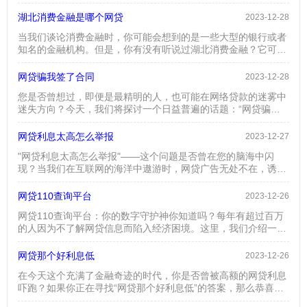
起来似乎有些离奇，但它实际上牵涉到我们日常生活中的重要部
分——信用体系。首先，我们需要明确一点：网贷不还确实会影
湖北消费金融是哪个网贷
2023-12-28
响到你的个人信用记录。在现代社会，信用记录就像是你的“金
当我们谈论消费金融时，你可能会想到的是一些大型的银行或者
融身份证”，几乎所有的金融活动都会围绕它进行。当你逾期不
知名的金融机构。但是，你有没有听说过湖北消费金融？它可能
还款时，这将被记录在你的个人信用报告中，影响到你的信用评
不像那些大牌机构那样响亮，但却在网络贷款领域发挥着不可忽
分。而信...
视的作用。今天，我们就来深入探讨一下湖北消费金融究竟是哪
网贷骗我签了合同
2023-12-28
个网贷，以及它如何在当代金融市场中独树一帜。首先，湖北消
您是否曾想过，即便是最精明的人，也可能在网络贷款的迷雾中
费金融是一家在湖北地区提供个人消费贷款服务的金融机构。它
迷失方向？今天，我们将探讨一个日益普遍的话题：“网贷骗我
提供的服务覆盖了教育、装修、旅游、购物等多种消费领域，满
签了合同”，并试图揭开其背后的神秘面纱。在这个信息爆炸的
足了消费...
时代，网络贷款因其便捷性和广泛的推广而成为许多人的首选。
网贷利息太高怎么举报
2023-12-27
然而，隐藏在这些光鲜亮丽广告背后的，往往是一些让人瞠目结
"网贷利息太高怎么举报"——这个问题是否曾在您的脑海中闪
舌的事实。有人会问，网贷怎么会骗我签合同呢？答案可能比你
现？当我们在互联网的海洋中遨游时，网贷广告无处不在，诱惑
想象的还要复杂。首先，我们必须认识到，网络贷款公司在营销
着我们点击“下一步”。但是，当利息成为财务负担，怎么办？是
策略上的...
时候聊聊“网贷利息太高怎么举报”的话题了。首先，我们得了解
网贷110查询平台
2023-12-26
什么是“合理”的利息。按照法律规定，网贷利息不能超过银行同
网贷110查询平台：你的数字守护神你知道吗？每年有超过百万
类贷款利率的四倍。如果超过这个比例，那么，恭喜你，你可能
的人因为不了解网贷信息而陷入经济困境。这里，我们介绍一个
遇到了“高利贷”。接下来，最重要的问题来了：面对高利息网
解决方案：网贷110查询平台。这不仅是一个查询工具，更是你
贷...
的数字守护神，确保你的网贷之旅安全无忧。网贷110查询平台
网贷那个好利息低
2023-12-26
是什么？它是一款集成了最新网络科技的查询系统，为用户提供
在今天这个充满了金融奇迹的时代，你是否曾被高额的网贷利息
全面、准确的网贷信息。在这个平台上，你可以轻松查询到各种
吓跑？如果你正在寻找“网贷那个好利息低”的答案，那么恭喜
网贷产品的详细信息，包括利率、还款方式、风险等级等。这不
你，你已经迈出了智慧的一步。首先，我们不得不承认，在众多
仅...