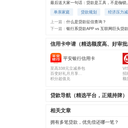
最后送大家一句话：贷款是工具，不是枷锁
单亲家庭
贷款规划
经济压力减
上一篇：
什么是贷款征信查询？
下一篇：
银行系贷款APP vs 互联网巨头
信用卡申请（精选额度高、好审批
平安银行信用卡
至高338元立减券包
V
百变好礼月月享
招
积分超值兑
额
贷款导航（精选平台，正规持牌）
相关文章
拥有多笔贷款，优先偿还哪一笔？