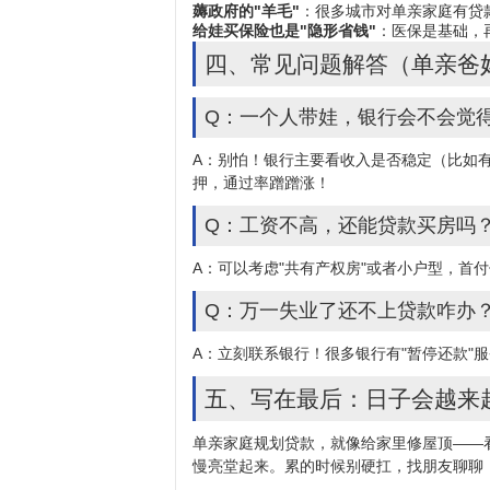
薅政府的"羊毛"
：很多城市对单亲家庭有贷
给娃买保险也是"隐形省钱"
：医保是基础，
四、常见问题解答（单亲爸
Q：一个人带娃，银行会不会觉
A：别怕！银行主要看收入是否稳定（比如
押，通过率蹭蹭涨！
Q：工资不高，还能贷款买房吗
A：可以考虑"共有产权房"或者小户型，
Q：万一失业了还不上贷款咋办
A：立刻联系银行！很多银行有"暂停还款
五、写在最后：日子会越来
单亲家庭规划贷款，就像给家里修屋顶——看
慢亮堂起来。累的时候别硬扛，找朋友聊聊