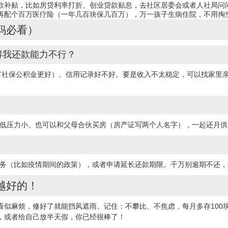
款补贴，比如房贷利率打折、创业贷款贴息，去社区居委会或者人社局问
再配个百万医疗险（一年几百块保几百万），万一孩子生病住院，不用掏
妈必看）
得我还款能力不行？
有社保公积金更好）、信用记录好不好。要是收入不太稳定，可以找家里
？
首付低压力小。也可以和父母合伙买房（房产证写两个人名字），一起还月
？
"服务（比如疫情期间的政策），或者申请延长还款期限。千万别逾期不还
越好的！
似麻烦，修好了就能挡风遮雨。记住：不攀比、不焦虑，每月多存100块
，或者给自己放半天假，你已经很棒了！