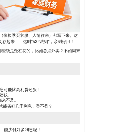
少（像换季买衣服、人情往来）都写下来。这
存起来——这叫"532法则"，亲测好用！
看看哪些钱是冤枉花的，比如总点外卖？不如周末
利息可能比高利贷还狠！
还钱。
都来不及。
就能省好几千利息，香不香？
"，能少付好多利息呢！