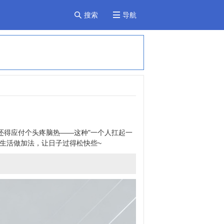
搜索
导航


还得应付个头疼脑热——这种"一个人扛起一
生活做加法，让日子过得松快些~