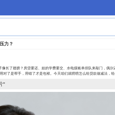
压力？
子像长了翅膀？房贷要还、娃的学费要交、水电煤账单排队来敲门，偶尔
用对了是帮手，用错了才是包袱。今天咱们就唠唠怎么给贷款做减法，给
片"