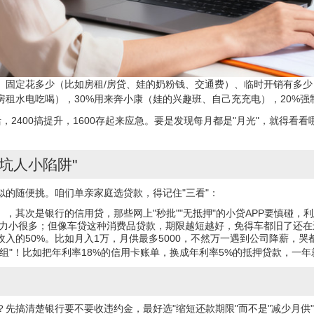
、固定花多少（比如房租/房贷、娃的奶粉钱、交通费）、临时开销有多
房租水电吃喝），30%用来奔小康（娃的兴趣班、自己充充电），20%强制
生活，2400搞提升，1600存起来应急。要是发现每月都是"月光"，就得
坑人小陷阱"
似的随便挑。咱们
单亲家庭
选贷款，得记住"三看"：
，其次是银行的信用贷，那些网上"秒批""无抵押"的小贷APP要慎碰，
供压力小很多；但像车贷这种消费品贷款，期限越短越好，免得车都旧了还在
入的50%。比如月入1万，月供最多5000，不然万一遇到公司降薪，哭
组"！比如把年利率18%的
信用卡
账单，换成年利率5%的
抵押贷款
，一年
先搞清楚银行要不要收违约金，最好选"缩短还款期限"而不是"减少月供