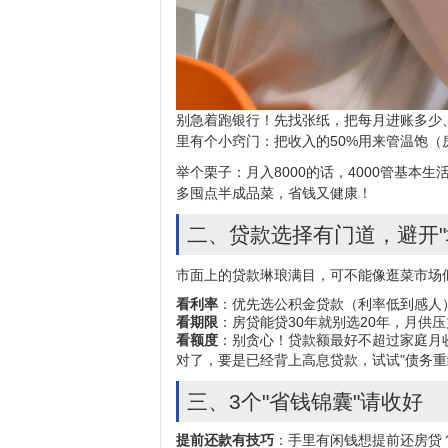
别急着跑银行！先找张纸，把每月进账多少
里有个小窍门：把收入的50%用来管温饱（
举个栗子：月入8000的话，4000管基本
多囤点半成品菜，省钱又健康！
二、贷款选择有门道，避开"
市面上的贷款琳琅满目，可不能像逛菜市场
看利率
：优先选公积金贷款（利率低到感人）
看期限
：房贷能贷30年就别选20年，月
看额度
：别贪心！贷款额最好不超过家庭月收
对了，要是已经背上高息贷款，试试"债务重
三、3个"省钱锦囊"请收好
提前还款有技巧
：手里有闲钱想提前还房贷？