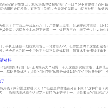
那笔固定的房贷支出，就感觉钱包被狠狠“咬”了一口？好不容易攒了点闲
？瞬间选择困难症发作，有没有！别慌，今天咱们就用大白话掰扯明白这俩
利”，房贷利息虽然不是复利，但也遵循“本金越多、时间越长、...
头都大了？市面上平台五花八门，广告铺天盖地，到底哪家才靠谱、口碑
干货分享，记得拿小本本记下来哦！一、银行系平台：老字号，让人放心
景摆在那儿，让人心里踏实。国有大行旗下平台：像工行的“融e借”、...
，手机上随便一划拉就能冒出一堆贷款APP。但你知道吗？这里面藏着不
啊，学会怎么判断一个贷款平台是不是正规持牌，简直比学会省钱还重要
”——金融牌照是王道就像咱们出门得带身份证一样，正规的贷款平台也必.
请材料
一想到要跑N个部门开证明就头大？别慌！今天这份超实用攻略，让你花三
一、基础身份材料：贷款的"敲门砖"这部分就像是咱们的"贷款身份证"，
户口本首页+户主页+本人页：集体户口带首页复印件（需盖章）...
信了
急用钱？内部渠道秒批50万！”“征信黑户也能百分百下款！”这种广告
气——原来陷阱就藏在这些花里胡哨的承诺里！一、贷款骗局的“障眼法”
的。你以为遇到了贵人？其实人家早就给你挖好了坑！“内部...