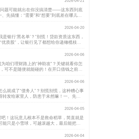
2026-04-21
，问题可能就出在你没搞清楚——这东西到底
、先搞懂：“需要”和“想要”到底差在哪儿？
2026-04-20
是银行‘黑名单’？”别慌！贷款资质这东西，
“优质股”，让银行见了都想给你递橄榄枝！
2026-04-06
为咱们理财路上的“神助攻”？关键就看你怎
西，可不是随便就能碰的！在开口借钱之前，
2026-04-06
么就成了“债务人”？别慌别慌，这种糟心事
得转发给家里人，防患于未然嘛！一、先稳
.
2026-04-05
醒吧！这玩意儿根本不是救命稻草，简直就是
可能只是小雪球，可越滚越大，最后能把人
...
2026-04-04