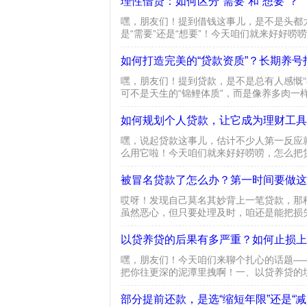
理性借贷：如何区分“需要”和“想要”？
嘿，朋友们！提到借钱这事儿，是不是头都大
是“需要”还是“想要”！今天咱们就来好好唠
说真的，这俩词儿听起来像双胞胎，实际差着十
如何打造完美的“贷款资质”？长期养号
嘿，朋友们！提到贷款，是不是总有人感慨“
可不是天生的“锦鲤体质”，而是像养多肉一
一、先搞懂：银行到底在“偷看”你什么？不是
​​如何规划个人贷款，让它成为理财工
嘿，说起贷款这事儿，估计不少人第一反应就
么用它啦！今天咱们就来好好唠唠，怎么把贷
先摸着良心问问自己：这钱到底要干啥用？是
被冒名贷款了怎么办？第一时间要做这
哎呀！发现自己莫名其妙背上一笔贷款，那
虽然恶心，但只要处理及时，咱还是能把损
住！这三步必须立刻干发现被冒名贷款的第一反
以贷养贷的后果有多严重？如何止损上
嘿，朋友们！今天咱们来聊个扎心的话题—
把你往更深的泥潭里拽啊！一、以贷养贷的
压得喘不过气！你以为每个月还点利息就行？
部分提前还款，是选“缩短年限”还是“减