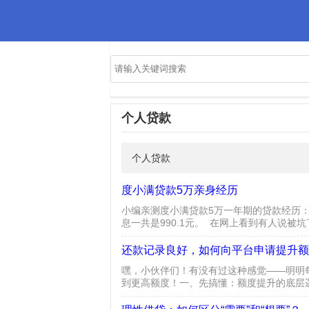
2026年十大良心贷款平台
正规网贷前十名的排行榜
个人贷款
个人贷款
度小满贷款5万亲身经历
小编亲测度小满贷款5万一年期的贷款经历：先
息一共是990.1元。 在网上看到有人说
的，每个人的利息是不一样的，如果高了完全可
还款记录良好，如何向平台申请提升额
嘿，小伙伴们！有没有过这种感觉——明明
到更高额度！一、先搞懂：额度提升的底层
这几点：信用稳定性：偶尔一次按时还不算啥