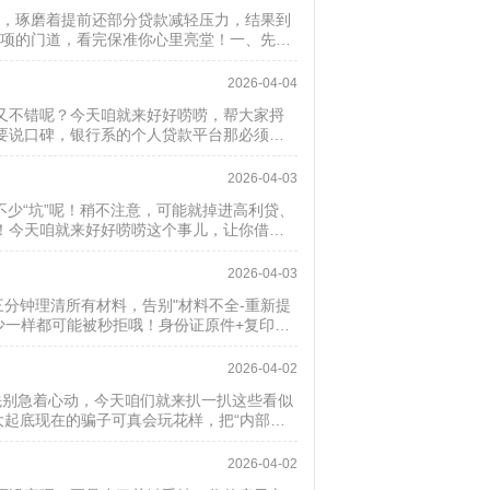
钱，琢磨着提前还部分贷款减轻压力，结果到
选项的门道，看完保准你心里亮堂！一、先搞
2026-04-04
又不错呢？今天咱就来好好唠唠，帮大家捋
要说口碑，银行系的个人贷款平台那必须得
2026-04-03
少“坑”呢！稍不注意，可能就掉进高利贷、
！今天咱就来好好唠唠这个事儿，让你借钱
..
2026-04-03
分钟理清所有材料，告别"材料不全-重新提
少一样都可能被秒拒哦！身份证原件+复印
2026-04-02
？先别急着心动，今天咱们就来扒一扒这些看似
大起底现在的骗子可真会玩花样，把“内部渠
2026-04-02