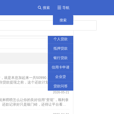
搜索
导航


首页
搜索
贷款攻略
个人贷款
抵押贷款
银行贷款
信用卡申请
2023-08-08
企业贷
，就是本息加起来一共50990.1，相当于利
在你贷款提现之前，这个还款计划表会出来
贷款问答
2026-05-21
来唠唠怎么让你的良好信用“变现”，顺利拿
。还款记录好只是敲门砖，还得让平台看到