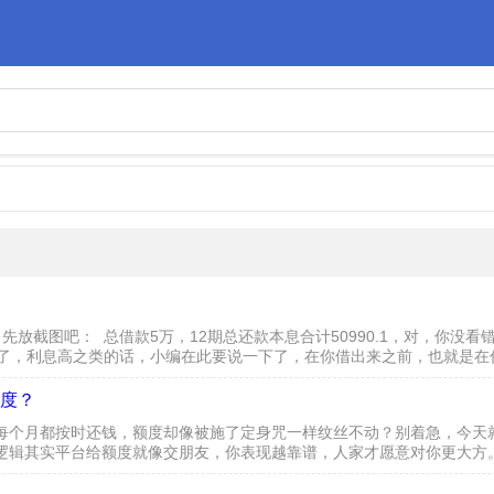
放截图吧： 总借款5万，12期总还款本息合计50990.1，对，你没看错
被坑了，利息高之类的话，小编在此要说一下了，在你借出来之前，也就是
以选...
度？
每个月都按时还钱，额度却像被施了定身咒一样纹丝不动？别着急，今天就
逻辑其实平台给额度就像交朋友，你表现越靠谱，人家才愿意对你更大方
，连续半年、一年都保持零逾期，这才叫真·靠谱消费活跃度...