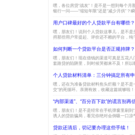
嘿，各位房贷“战友”！是不是一想到每个月
银行一问——“缩短年限”还是“减少月供”
懂：银行是怎么算利息的？咱老百姓常说“利滚
用户口碑最好的个人贷款平台有哪些？
嘿，朋友们！说到个人贷款这事儿，是不是
捋那些用户常提起、评价还不赖的平台，纯
提一提！毕竟“瘦死的骆驼比马大”，银行的背
如何判断一个贷款平台是否正规持牌？
嘿，朋友们！现在借钱的渠道可真是五花八门
套路贷的陷阱里，到时候哭都来不及！所以
借得明明白白，安安心心！一、先看“身份证
个人贷款材料清单：三分钟搞定所有申
嘿，还在为准备贷款材料焦头烂额？是不是
交"的死循环。亲测有效，收藏这篇就够啦！
件：正反复印在同一页，记得确保在有效期内
“内部渠道”、“百分百下款”的谎言别再
嘿，朋友们！是不是经常在手机弹窗里刷到“
诱人的贷款骗局，看完你绝对会倒吸一口凉
道”吹得神乎其神，好像银行行长是他二舅似
贷款还清后，切记要办理这些手续！