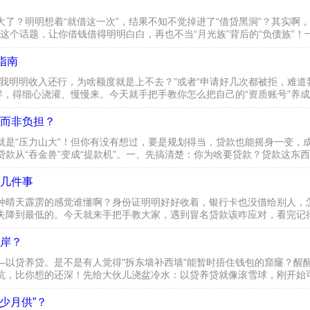
了？明明想着“就借这一次”，结果不知不觉掉进了“借贷黑洞”？其实啊
唠这个话题，让你借钱借得明明白白，再也不当“月光族”背后的“负债族”！一
万八千里！“需要”是啥？就是没它不行的“生...
指南
我明明收入还行，为啥额度就是上不去？”或者“申请好几次都被拒，难道我
样，得细心浇灌、慢慢来。今天就手把手教你怎么把自己的“资质账号”养成
银行势利眼，而是人家放贷前总得做“背景调查”。核心就...
具而非负担？
是“压力山大”！但你有没有想过，要是规划得当，贷款也能摇身一变，成
款从“吞金兽”变成“提款机”。一、先搞清楚：你为啥要贷款？贷款这东
为了买个名牌包包撑场面，还是为了投资自己、提升赚钱能力？这两...
几件事
种晴天霹雳的感觉谁懂啊？身份证明明好好收着，银行卡也没借给别人，怎
失降到最低的。今天就来手把手教大家，遇到冒名贷款该咋应对，看完记
应，很多人都是懵的——“我没贷过啊！”“是不是银行搞错了？”先打住..
岸？
—以贷养贷。是不是有人觉得"拆东墙补西墙"能暂时捂住钱包的窟窿？醒
坑，比你想的还深！先给大伙儿浇盆冷水：以贷养贷就像滚雪球，刚开始
殊不知利息里还藏着手续费、服务费，这些"隐形消费"加起来，分分钟让你
少月供”？