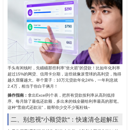
手头有闲钱时，先瞄瞄那些利率"坐火箭"的贷款！比如年化利率
超过15%的网贷、信用卡分期，这些就像滚雪球的高利贷，拖得
越久窟窿越大。举个栗子：10万元贷款年化24%，一年利息就
2.4万，相当于你白干俩月！
操作指南：
拿出Excel列个表，把所有贷款按利率从高到低排
序。每月除了最低还款额，多出来的钱全砸给利率最高的那笔。
这种"雪崩式还款法"，能帮你少交不少冤枉钱~
二、别忽视"小额贷款"：快速清仓超解压