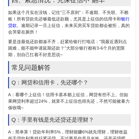
如果这个月实在没钱，记住"三不原则"：不逾期、不失联、不赖
账！所有贷款先还够最低还款额，尤其是上征信的信用卡和
银行
贷款
。逾期记录一旦上征信，未来买房买车贷款都会被拒，真的
会哭晕在厕所！
要是连最低还款都凑不齐，赶紧给银行打电话："我最近遇到点
困难，能不能申请延期还款？"大部分银行都有3-6个月的宽限
期，别自己扛着不好意思说~
常见问题解答
Q：网贷和信用卡，先还哪个？
A：看哪个上征信！信用卡基本都上征信，网贷有些不上。但如
果网贷利率超过24%，就算不上征信也得先还，不然可能被暴力
催收哦~
Q：手里有钱是先还贷还是理财？
A：简单算！贷款年利率5%，理财能赚6%就先理财，理财收益
低于贷款利率就赶紧还贷。不过要是你是月光族，还是还贷吧，