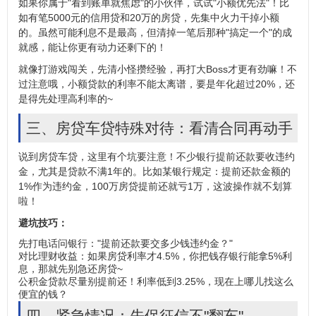
如果你属于"看到账单就焦虑"的小伙伴，试试"小额优先法"！比
如有笔5000元的信用贷和20万的房贷，先集中火力干掉小额
的。虽然可能利息不是最高，但清掉一笔后那种"搞定一个"的成
就感，能让你更有动力还剩下的！
就像打游戏闯关，先清小怪攒经验，再打大Boss才更有劲嘛！不
过注意哦，小额贷款的利率不能太离谱，要是年化超过20%，还
是得先处理高利率的~
三、房贷车贷特殊对待：看清合同再动手
说到房贷车贷，这里有个坑要注意！不少银行提前还款要收违约
金，尤其是贷款不满1年的。比如某银行规定：提前还款金额的
1%作为违约金，100万房贷提前还就亏1万，这波操作就不划算
啦！
避坑技巧：
先打电话问银行："提前还款要交多少钱违约金？"
对比理财收益：如果房贷利率才4.5%，你把钱存银行能拿5%利
息，那就先别急还房贷~
公积金贷款尽量别提前还！利率低到3.25%，现在上哪儿找这么
便宜的钱？
四、紧急情况：先保征信不"翻车"