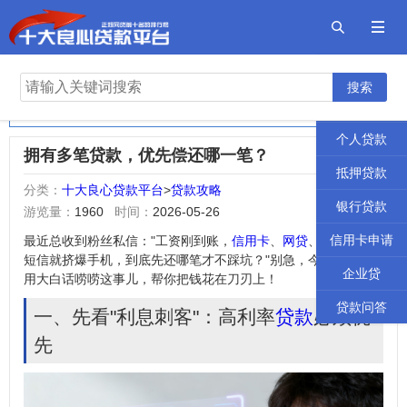


首页
2026年十大良心贷款平台
搜索
贷款攻略
正规网贷前十名的排行榜
个人贷款
拥有多笔贷款，优先偿还哪一笔？
抵押贷款
分类：
十大良心贷款平台
>
贷款攻略
银行贷款
游览量：
1960
时间：
2026-05-26
信用卡申请
最近总收到粉丝私信："工资刚到账，
信用卡
、
网贷
、房贷催款
短信就挤爆手机，到底先还哪笔才不踩坑？"别急，今天咱们就
企业贷
用大白话唠唠这事儿，帮你把钱花在刀刃上！
贷款问答
一、先看"利息刺客"：高利率
贷款
必须优
先