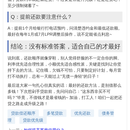
至少强制储蓄了~
Q：提前还款要注意什么？
A：提前1个月给银行打电话预约，问清楚违约金和最低还款额。
最好在每年1月或7月LPR调整后操作，说不定能省点利息~
结论：没有标准答案，适合自己的才最好
说到底，还款顺序就像穿鞋，别人觉得舒服的不一定合你的脚。
利率优先适合理性派，小额优先适合感性派，关键是找到让你坚
持下去的方法。记住哦，欠钱不可怕，只要制定好计划，每月雷
打不动执行，总有一天能过上"无债一身轻"的日子！
最后送大家一句扎心但真实的话：最好的还款方法，是别借那么
多钱！下次想剁手贷款前，先问问自己："这东西非买不可
吗？"毕竟，不借钱才是最省钱的~ 加油，打工人！咱们一起把还
贷之路走成升级之路！
贷款偿还顺序
多笔贷款
优先还款
债务管
理
贷款优先级
上一篇：
如何提高芝麻信用分？