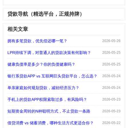
贷款导航（精选平台，正规持牌）
相关文章
拥有多笔贷款，优先偿还哪一笔？
2026-05-26
LPR持续下调，对普通人的贷款决策有何影响？
2026-05-25
健康负债率是多少？你的负债健康吗？
2026-05-25
银行系贷款APP vs 互联网巨头贷款平台，怎么选？
2026-05-24
单亲家庭如何规划贷款，减轻经济压力？
2026-05-24
手机上的贷款APP权限索取过多，有风险吗？
2026-05-23
短期资金周转的N种聪明方式，不止贷款一条路
2026-05-23
借贷消费 vs 储蓄消费，哪种生活方式更适合你？
2026-05-22