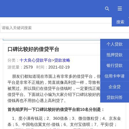


搜索
首页
2026年十大良心贷款平台
贷款攻略
正规网贷前十名的排行榜
个人贷款
口碑比较好的借贷平台
抵押贷款
分类：
十大良心贷款平台
>
贷款攻略
银行贷款
游览量：
2579
时间：
2021-02-19
信用卡申请
朋友们都知道现在市面上有非常多的借贷平台，但是有些借贷
平台是非常不正规的，简直就像高利贷一样，导致有不少朋友都
企业贷
被黑过。所以我们在借贷平台借钱时，一定要找正规的有资质的
借贷平台。下面就让小编为大家介绍下口碑比较好的借贷平台，
贷款问答
借钱再也不用担心遇上高利贷了。
首先咱罗列一下口碑比较好的借贷平台前10名分别是：
1、度小满有钱花；2、360借条；3、微信微粒贷；4、京东金
条；5、中国电信翼支付-借钱；6、支付宝借呗；7、平安i贷；