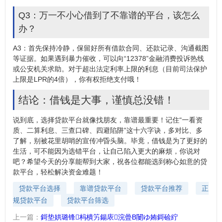
Q3：万一不小心借到了不靠谱的平台，该怎么
办？
A3：首先保持冷静，保留好所有借款合同、还款记录、沟通截图
等证据。如果遇到暴力催收，可以向“12378”金融消费投诉热线
或公安机关求助。对于超出法定利率上限的利息（目前司法保护
上限是LPR的4倍），你有权拒绝支付哦！
结论：借钱是大事，谨慎总没错！
说到底，选择贷款平台就像找朋友，靠谱最重要！记住“一看资
质、二算利息、三查口碑、四避陷阱”这十六字诀，多对比、多
了解，别被花里胡哨的宣传冲昏头脑。毕竟，借钱是为了更好的
生活，可不能因为选错平台，让自己陷入更大的麻烦，你说对
吧？希望今天的分享能帮到大家，祝各位都能选到称心如意的贷
款平台，轻松解决资金难题！
贷款平台选择
靠谱贷款平台
贷款平台推荐
正
规贷款平台
贷款平台筛选
上一篇：
鎶垫娂璐锋杩樻竻鍚庡浣曡В闄ゆ姷鎶硷紵