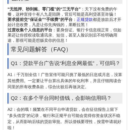
“无抵押、秒到账、零门槛”的“三无平台”
：天下没有免费的午
餐，这种宣传十有八九是陷阱，背后可能是高利贷甚至诈骗！
要求提前交“保证金”“手续费”的平台
：
正规贷款
都是放款后才开
始计息收费，凡是让你先掏钱的，果断拉黑！
过度收集个人信息的平台
：要身份证、银行卡信息很正常，但如
果还让你授权读取通讯录、短信，甚至人脸识别后不给明确用
途，那很可能是想贩卖你的信息！
常见问题解答（FAQ）
Q1：贷款平台广告说“利息全网最低”，可信吗？
A1：千万别全信！广告宣传可能只挑了最低的日息或月息，没算
其他费用。一定要让平台算出具体的年化利率，并且仔细阅读合
同里的所有收费条款，综合比较后再做决定。
Q2：在多个平台同时借钱，会影响信用吗？
A2：会的哦！频繁在不同平台申请贷款，会在征信报告上留下
“多头借贷”的记录，银行和正规平台可能会觉得你资金状况不稳
定，从而影响后续的贷款审批。所以借钱要理性，按需申请就好
啦！