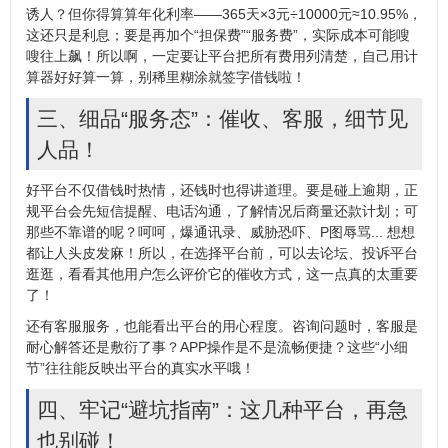
诱人？但你得算算年化利率——365天×3元÷10000元≈10.95%，
这还只是利息；要是再加个“担保费”“服务费”，实际成本可能嗖
嗖往上飙！所以啊，一定要让平台把所有费用列清楚，自己用计
算器好好算一算，别稀里糊涂就签字借钱啦！
三、细品“服务态”：催收、客服，细节见
人品！
好平台不仅借钱时热情，还钱时也得讲道理。要是碰上逾期，正
规平台会先短信提醒、电话沟通，了解情况后商量还款计划；可
那些不靠谱的呢？呵呵，爆通讯录、威胁恐吓、P图辱骂... 想想
都让人头皮发麻！所以，在选择平台前，可以去论坛、投诉平台
逛逛，看看其他用户怎么评价它的催收方式，这一点真的太重要
了！
还有客服服务，也能看出平台的用心程度。咨询问题时，客服是
耐心解答还是敷衍了事？APP操作是不是流畅便捷？这些“小细
节”往往能反映出平台的真实水平哦！
四、牢记“避坑指南”：这几种平台，再急
也别碰！