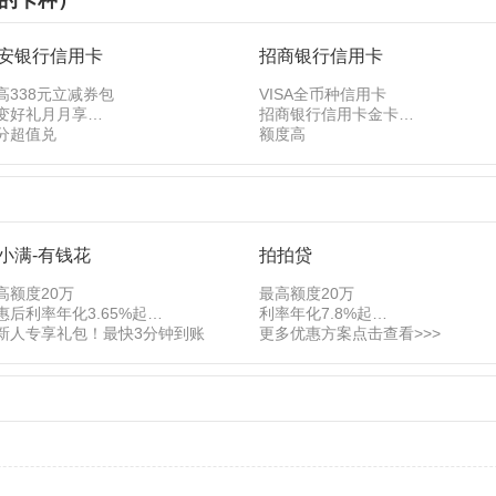
的卡种）
安银行信用卡
招商银行信用卡
高338元立减券包
VISA全币种信用卡
变好礼月月享
招商银行信用卡金卡
分超值兑
额度高
小满-有钱花
拍拍贷
高额度20万
最高额度20万
惠后利率年化3.65%起
利率年化7.8%起
新人专享礼包！最快3分钟到账
更多优惠方案点击查看>>>