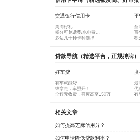
信用卡申请（精选额度高、好审批
交通银行信用卡
平
周周好礼
至
积分可兑话费/水电费
百
多达几十种卡种选择
积
贷款导航（精选平台，正规持牌）
好车贷
度
有车就能贷
最
钱拿走，车照开！
优
全程无收费，额度高至150万
有
相关文章
如何提高芝麻信用分？
如何申请降低贷款利率？