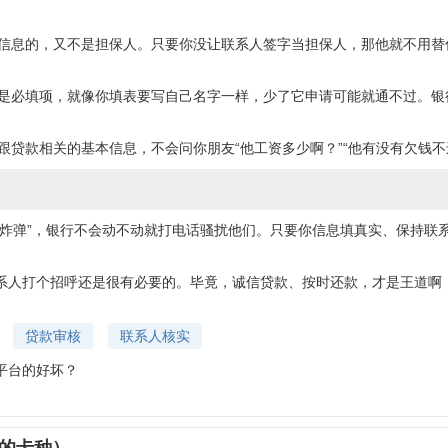
实信息的，又不是担保人。只要你没让联系人签字当担保人，那他就不用替
息是必填项，就像你填表要写自己名字一样，少了它申请可能就通不过。银
跟贷款相关的基本信息，不会问你朋友“他工资多少啊？”“他有没有欠钱
时炸弹”，银行不会动不动就打电话骚扰他们。只要你信息填真实、保持联
系人打个招呼还是很有必要的。毕竟，诚信贷款、按时还款，才是王道啊
贷款审核
联系人核实
平台的好坏？