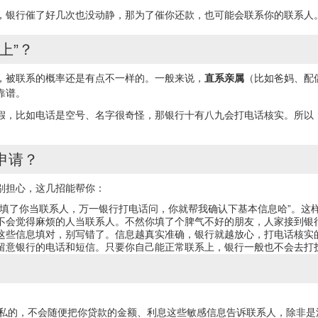
，银行催了好几次也没动静，那为了催你还款，也可能会联系你的联系人
上”？
，被联系的概率还是有点不一样的。一般来说，
直系亲属
（比如爸妈、配
靠谱。
假，比如电话是空号、名字很奇怪，那银行十有八九会打
电话核实
。所以
申请？
别担心，这几招能帮你：
款填了你当联系人，万一银行打电话问，你就帮我确认下基本信息哈”。这
不会觉得麻烦的人当联系人。不然你填了个脾气不好的朋友，人家接到银
这些信息填对，别写错了。信息越真实准确，银行就越放心，打电话核实
留意银行的电话和短信。只要你自己能正常联系上，银行一般也不会去打
隐私的，不会随便把你贷款的金额、利息这些敏感信息告诉联系人，除非是