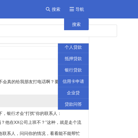
搜索
导航


首页
搜索
贷款攻略
个人贷款
抵押贷款
银行贷款
信用卡申请
会不会真的给我朋友打电话啊？要是被问东问
企业贷
贷款问答
，银行才会“打扰”你的联系人：
？他在XX公司上班不？”这种，就是走个流
急联系人，问问你的情况，看看能不能帮忙