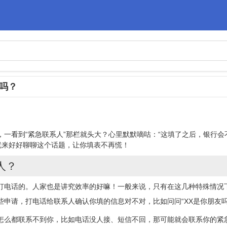
吗？
，一看到“紧急
联系人
”那栏就头大？心里默默嘀咕：“这填了之后，银行
就来好好聊聊这个话题，让你填表不再慌！
人？
打电话的。人家也是讲究效率的好嘛！一般来说，只有在这几种特殊情况下
些申请，打电话给联系人确认你填的信息对不对，比如问问“XX是你朋友吗
怎么都联系不到你，比如电话没人接、短信不回，那可能就会联系你的紧