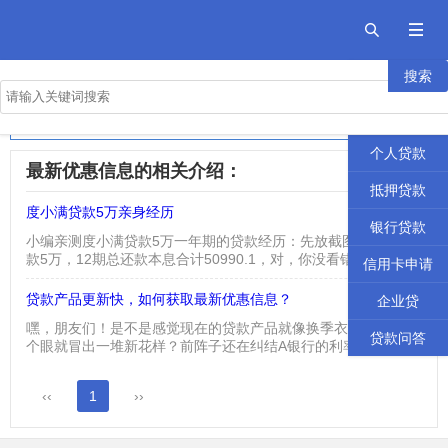


搜索
首页
2026年十大良心贷款平台
贷款攻略
正规网贷前十名的排行榜
个人贷款
最新优惠信息的相关介绍：
抵押贷款
度小满贷款5万亲身经历
2023-08-08
银行贷款
小编亲测度小满贷款5万一年期的贷款经历：先放截图吧： 总借
款5万，12期总还款本息合计50990.1，对，你没看错，就是本
信用卡申请
息加起来一共50990.1，相当于利息一共是990.1元。 在网上看
到有人说被坑了，利息高之类的话，小编在此要说一下了，在你
贷款产品更新快，如何获取最新优惠信息？
2026-03-19
企业贷
借出来之前，也就是在你贷款提现之前，这个还款计划表会出来
嘿，朋友们！是不是感觉现在的贷款产品就像换季衣服似的，眨
的，每个人的利息是不一样的，如果高了完全可以选...
贷款问答
个眼就冒出一堆新花样？前阵子还在纠结A银行的利率，这礼拜B
机构又推出了手续费减免，看得人眼花缭乱！别慌，今天就来唠
唠怎么在这波"产品更新潮"里稳稳抓住实用信息，让钱包少受罪~
‹‹
1
››
一、官方渠道：信息源头得抓牢说到靠谱，还得是人家自家平
台！现在不管银行还是正规金融机构，都把信息发布玩明白了：
APP推送别忽略：手机里装几个常用银行APP，把通...