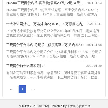
50岁；2.户籍要求:中国大陆户籍；3.工作要求:工薪人士（有一
2023年正规网贷名单-富宝袋(最高20万,12期,当天到账)
2021-11-13
年以上的缴税记录），收入稳定（需正式的代发工资，支付宝、
2023年正规网贷名单中的富宝袋介绍：富宝袋月利率：0.5%；
微信流水不算）。4.准入区域：工作居住地在以下城市的可申请
富宝袋可借款期限(月)：12个月；富宝袋额度：最高可达20万；
民生助粒贷产品要素：1....
地区：全国富宝袋申请条件： 申请1、18-55周岁2、实名手机6
个月以上所需资料：身份认证，人脸识别，收款卡认证，个人基
十大靠谱网贷之一万达贷(年化10.8，20万额度之内)
2021-11-11
础信息，联系人，工作信息，运营商，(社保，公积金，信用卡
上海万达小额贷款有限公司成立于2016年01月26日，是大连万
及京东)四选一进行认证2022年正规网贷名单之一的富宝贷客服
达集团发起成立的一家互联网小额贷款公司，总部位于上海陆家
电话:4009-3...
嘴自由贸易区，经营范围包括发放贷款及相关咨询活动，是一家
正规网贷平台。万达贷介绍： 申请1、万达贷年龄要求：22-50
正规网贷平台排名-分期乐（额度高至:5万,月利率:0.9%）
2021-11-08
周岁2、信用卡额度大于3000，手机实名制半年及以上，有固定
正规网贷平台排名之分期乐介绍：分期乐月利率：0.9%；分期乐
职业;信用卡无当前逾期，过去12个月，逾期小于3次，过去12个
可借款期限(月)：1-36个月；分期乐额度：最高可达5万；地
月，最大逾期天数小于...
区：全国分期乐申请条件： 申请分期乐虽然为2022年容易通过
的网贷之一，条件还是有一些的。1.18-55周岁（根据不同放款
正规网贷前十名哪家最快?
2021-01-29
方决定年龄）的大陆客户。2.实名制手机号3.申请时间：最快1分
有朋友可能遇到紧急情况，急需用钱，所以需要了解正规网贷前
钟4.可提前还款，无费用5.分期乐适用与白户和信用卡用户申
十名哪家最快，今天小编就讲解一下正规网贷前十名的下款速度
请，大数据不是太...
问题。一、度小满金融的有钱花：最快30秒审核，最快3分钟放
款。二、360借条：最快3分钟放款。三、翼支付-借钱：实时审
‹‹
1
››
批，实时到账。四、京东金条：实时批，一般申请借款后5-15分
钟到账。五、微粒贷：最快1分钟放款。六、借呗：如果选择放
款到支付宝可实时到账，如果选择到银行卡一般2个小时内。...
沪ICP备2021030626号
-Powered By
十大良心贷款平台