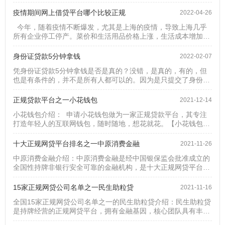
签字，无需纳税额，最高额度20万。 申请亚联财生意贷产品大
在线申请...
纲：额度：1-20万期限：3-12月定价：1.1%-1.7%，24-36%风
疫情期间网上借贷平台哪个比较正规
2022-04-26
险定价还款方式：等额本息亚联财生意贷准入要求：1、22-55周
今年，随着疫情不断爆发，尤其是上海的疫情，导致上海几乎
岁的企业法人2、征信要求1）非白户；2）逾期情况：2年不能有
所有企业停工停产。菜价和生活用品价格上涨，生活成本增加，
“2”，...
给需要还房贷和还信用卡的人造成了很大的困扰。还有开店和租
办公室经营的老板们，造成了很大的经济压力。这时候可能很多
身份证贷款5分钟拿钱
2022-02-07
人会需要找资金周转一下，那么对于足不出户的上海居民，怎么
凭身份证贷款5分钟拿钱是否是真的？没错，是真的，有的，但
才能知道网上借贷平台哪个比较正规呢？今天小编就以十多年的
也是有条件的，并不是所有人都可以的。因为是只提交了身份
金融界工作经验给大家推荐几...
证，但提交时会有选项授权查阅你的征信，还有通过你的身份证
后台自动调取你的大数据，系统会自动打分判断。最终会给出一
正规贷款平台之一小花钱包
2021-12-14
个是否授信通过，如果通过有多少额度及利率多少，这个过程基
小花钱包介绍： 申请小花钱包做为一家正规贷款平台，其专注
本在3分钟之内可以完成。如果有额度你点了提现，好多平台可
打造年轻人的互联网钱包，随时随地，想花就花。【小花钱包】
以秒到账，所以凭身份证贷款5分钟拿钱是存在的。以度小满金
小花网络科技（深圳）有限公司旗下产品，额度高达5万，最快3
融借钱为例...
分钟到账。小花钱包月利率：0.5%；适用人群：22-55周岁的用
十大正规网贷平台排名之一中原消费金融
2021-11-26
户申请需要资料：身份证可借款期限(月)：3-24个月小花钱包额
中原消费金融介绍：中原消费金融是经中国银保监会批准成立的
度：最高可达5万；是否足额打款：是要求：上班族，有信用卡
全国性持牌非银行安全可靠的金融机构，是十大正规网贷平台排
户，最好大专以上学历。客服...
名之一。【中原消费金融】 申请中原消费金融月利率：0.6%；
适用人群：18-55周岁的用户要求：征信良好、无犯罪记录、我
15家正规网贷公司名单之一民生助粒贷
2021-11-16
司要求的其他条件申请需要资料：身份证、银行卡可借款期限
全国15家正规网贷公司名单之一的民生助粒贷介绍：民生助粒贷
(月)：1-12个月；中原消费金融额度：最高可达20万；地区：中
是持牌经营的正规网贷平台，拥有金融基因，核心团队具有丰富
国大陆居民（除学生以外的...
的金融经验。民生助粒贷对客户的要求： 申请1.年龄要求:20-