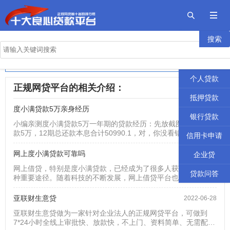


搜索
首页
2026年十大良心贷款平台
贷款攻略
正规网贷前十名的排行榜
个人贷款
正规网贷平台的相关介绍：
抵押贷款
度小满贷款5万亲身经历
2023-08-08
银行贷款
小编亲测度小满贷款5万一年期的贷款经历：先放截图吧： 总借
款5万，12期总还款本息合计50990.1，对，你没看错，就是本
信用卡申请
息加起来一共50990.1，相当于利息一共是990.1元。 在网上看
到有人说被坑了，利息高之类的话，小编在此要说一下了，在你
网上度小满贷款可靠吗
2023-02-06
企业贷
借出来之前，也就是在你贷款提现之前，这个还款计划表会出来
网上借贷，特别是度小满贷款，已经成为了很多人获得资金的一
的，每个人的利息是不一样的，如果高了完全可以选...
贷款问答
种重要途径。随着科技的不断发展，网上借贷平台也越来越多，
但是，在选择网上借贷平台时，很多人都有一个疑问：网上借贷
是否可靠？特别是度小满贷款，是否正规可靠？答案是肯定的：
亚联财生意贷
2022-06-28
度小满贷款是正规可靠的。首先，度小满贷款是在金融监管部门
亚联财生意贷做为一家针对企业法人的正规网贷平台，可做到
的监管下运营的，其严格遵守相关的法律法规，确保借贷活动的
7*24小时全线上审批快、放款快，不上门、资料简单、无需配偶
合法性和安全性。其次，度小满贷款通常具有高效率和便捷性，