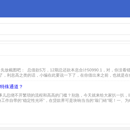
放截图吧： 总借款5万，12期总还款本息合计50990.1，对，你没看错
被坑了，利息高之类的话，小编在此要说一下了，在你借出来之前，也就是
以选...
特殊通道？
事儿总绕不开繁琐的流程和高高的门槛？别急，今天就来给大家扒一扒，
份工作自带的“稳定性光环”，在贷款界可是块响当当的“敲门砖”呢！一、
业单位员工的工作性质摆在那儿，朝九晚五、收入稳定，几乎不...