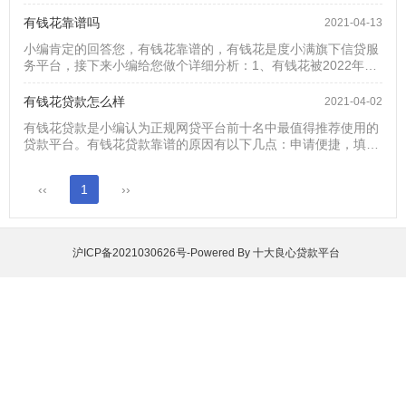
可以循环使用，也就是每笔贷款还清后自动恢复相应额度，满足
如您的姓名...
大家日家消费及资金周转的需求。有钱花产品特点：具有审核速
有钱花靠谱吗
2021-04-13
度快、放款快、利率低、正规平台、背书强大、银行资金放款等
小编肯定的回答您，有钱花靠谱的，有钱花是度小满旗下信贷服
特点。有钱花申请条件：范围：全国范围20-55周岁人群（在校
务平台，接下来小编给您做个详细分析：1、有钱花被2022年正
大学生以外）均可申请。利息：日利率...
规网贷前十名的排行榜收录并荣获No.1。2、有钱花是度小满金
融旗下的贷款产品，大平台靠谱。3、度小满还成功获评“金禧奖
有钱花贷款怎么样
2021-04-02
·2019最佳金融科技公司”。4、度小满有钱花荣获20...
有钱花贷款是小编认为正规网贷平台前十名中最值得推荐使用的
贷款平台。有钱花贷款靠谱的原因有以下几点：申请便捷，填写
简单资料，就可以通过大数据测出您的可用额度。申请人群：所
有大陆20-55周岁中国公民均可申请。额度高：有钱花贷款最高
‹‹
1
››
额度20万，平均额度4-5万元。利息低：有钱花是小编见过贷款
平台中利息最低的贷款平台，一万元借一年日利息低至1.1元。
综上小编认为有钱花贷款还是挺靠谱的。...
沪ICP备2021030626号
-Powered By
十大良心贷款平台