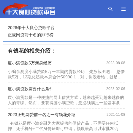


2026年十大良心贷款平台
正规网贷前十名的排行榜
有钱花的相关介绍：
度小满贷款5万亲身经历
2023-08-08
小编亲测度小满贷款5万一年期的贷款经历：先放截图吧： 总借
款5万，12期总还款本息合计50990.1，对，你没看错，就是本
息加起来一共50990.1，相当于利息一共是990.1元。 在网上看
到有人说被坑了，利息高之类的话，小编在此要说一下了，在你
度小满贷款需要什么条件
2023-02-06
借出来之前，也就是在你贷款提现之前，这个还款计划表会出来
度小满贷款是一种便捷的网上借贷方式，越来越受到越来越多的
的，每个人的利息是不一样的，如果高了完全可以选...
人的青睐。然而，要获得度小满贷款，您必须满足一些基本条
件。首先，您必须具有合法的身份证明，包括身份证、驾驶证、
护照等其中任意一种。这是因为，借贷平台需要确保您的身份真
2023正规网贷前十名之一有钱花介绍
2021-11-08
实性，以确保借贷的合法性。其次，您必须具有稳定的收入，以
有钱花是度小满金融为大家提供的借贷产品，不需要任何抵
确保您有能力偿还贷款。借贷平台会评估您的收入情况，以决定
押，凭手机号+二代身份证即可申请，额度最高可以审批20万，
您的贷款额度和利率。此外，您需要提供有关您的个人信息，例