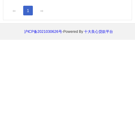
用担心，小编给大家提供了一个内部申请京东金条的通道【开通
京东金条】，可以尝试开通一下，但有没有额度还要取决于个人
‹‹
1
››
征信及大数据。 京东金条是一个纯信用借款的平台，不需要任
何抵押，只需要绑个人银行卡就可以贷款，最高...
沪ICP备2021030626号
-Powered By
十大良心贷款平台