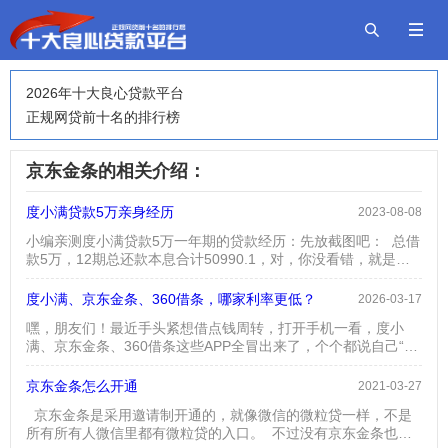


2026年十大良心贷款平台
正规网贷前十名的排行榜
京东金条的相关介绍：
度小满贷款5万亲身经历
2023-08-08
小编亲测度小满贷款5万一年期的贷款经历：先放截图吧： 总借
款5万，12期总还款本息合计50990.1，对，你没看错，就是本
息加起来一共50990.1，相当于利息一共是990.1元。 在网上看
到有人说被坑了，利息高之类的话，小编在此要说一下了，在你
度小满、京东金条、360借条，哪家利率更低？
2026-03-17
借出来之前，也就是在你贷款提现之前，这个还款计划表会出来
嘿，朋友们！最近手头紧想借点钱周转，打开手机一看，度小
的，每个人的利息是不一样的，如果高了完全可以选...
满、京东金条、360借条这些APP全冒出来了，个个都说自己“利
息低”！可这利率到底咋算的？谁家才是真·划算？今儿个咱就掰
开揉碎了聊，看完保准你心里有谱！一、先搞懂利率的“猫腻”！
京东金条怎么开通
2021-03-27
别一上来就问“哪家低”，得先知道利率这东西咋回事儿！现在正
京东金条是采用邀请制开通的，就像微信的微粒贷一样，不是
规平台都用年化利率（注意！不是日息月息那种障眼法），而且
所有所有人微信里都有微粒贷的入口。 不过没有京东金条也不
必须按“单利”算。但就算都是年化利率，不同人借...