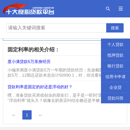


首页
2026年十大良心贷款平台
搜索
贷款攻略
正规网贷前十名的排行榜
个人贷款
固定利率的相关介绍：
抵押贷款
度小满贷款5万亲身经历
2023-08-08
银行贷款
小编亲测度小满贷款5万一年期的贷款经历：先放截图吧： 总借
款5万，12期总还款本息合计50990.1，对，你没看错，就是本
信用卡申请
息加起来一共50990.1，相当于利息一共是990.1元。 在网上看
到有人说被坑了，利息高之类的话，小编在此要说一下了，在你
贷款利率是固定的好还是浮动的好？
2026-01-18
企业贷
借出来之前，也就是在你贷款提现之前，这个还款计划表会出来
嘿，准备贷款买房或创业的朋友们，是不是一听到“固定利率”和
的，每个人的利息是不一样的，如果高了完全可以选...
贷款问答
“浮动利率”就头大？就像去奶茶店纠结全糖还是半糖，选对了甜
到心坎，选错了可能悔到拍大腿！今天咱们就用大白话唠唠这俩
“利率兄弟”到底咋选，看完保准你心里亮堂堂~一、先搞懂：俩兄
‹‹
1
››
弟到底啥区别？说白了，固定利率就是“一根筋”——签合同那会
儿说好多少，未来二三十年（比如房贷）就按这个数还，不管银
行利率上天入地，你自岿然不动。而浮动利率呢...