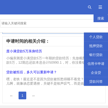


搜索
首页
2026年十大良心贷款平台
贷款攻略
正规网贷前十名的排行榜
个人贷款
申请时间的相关介绍：
抵押贷款
度小满贷款5万亲身经历
2023-08-08
银行贷款
小编亲测度小满贷款5万一年期的贷款经历：先放截图吧： 总借
款5万，12期总还款本息合计50990.1，对，你没看错，就是本
信用卡申请
息加起来一共50990.1，相当于利息一共是990.1元。 在网上看
到有人说被坑了，利息高之类的话，小编在此要说一下了，在你
贷款被拒后，多久可以重新申请？
2026-01-04
企业贷
借出来之前，也就是在你贷款提现之前，这个还款计划表会出来
嘿，老铁！最近是不是因为贷款被拒愁得睡不着觉？别慌，这事
的，每个人的利息是不一样的，如果高了完全可以选...
贷款问答
儿啊，就像谈恋爱遇挫，关键不是唉声叹气，而是搞明白问题出
在哪儿，啥时候能重整旗鼓再出发。今儿个咱就掏心窝子聊聊，
贷款被拒后到底多久能再申请，以及中间这段时间咱该咋整！
‹‹
1
››
一、别急！先搞懂为啥“被拒”申请贷款被拒，就像考试不及格，
光盯着分数没用，得先看错题本。常见的“踩雷点”有这么几个，
你瞅瞅中招没：征信报告亮红灯：比如有逾期记录、查...