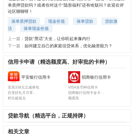
单质押贷款吗？或者你对这个“隐形福利”还有啥疑问？欢迎在评
论区聊聊呀！
保单质押贷款
现金价值
保单贷款
贷款激
活
保单现金价值
上一篇：
贷款“黑话”大全，让你听起来像内行
下一篇：
如何建立自己的家庭信贷体系，优化融资能力？
信用卡申请（精选额度高、好审批的卡种）
平安银行信用卡
招商银行信用卡
至高338元立减券包
VISA全币种信用卡
百变好礼月月享
招商银行信用卡金卡
积分超值兑
额度高
贷款导航（精选平台，正规持牌）
相关文章