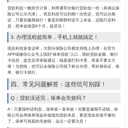
贷款利息一般按天计算，利率通常比银行贷款低一些（具体以保
险公司公示为准）。而且利息可以到期一次性还，也可以分期
还，只要别逾期就行！要是到期暂时还不上本金，还能只还利
息，把本金续贷6个月，超灵活！
3. 办理流程超简单，手机上就能搞定！
现在科技多发达呀，大部分保险公司都支持线上办理：在官方
APP或微信公众号上找到“保单贷款”入口，填好贷款金额、银行
卡信息，提交后等审核通过，钱直接打到卡里，简直不要太方
便！当然啦，也可以去保险公司线下柜台办理，带好身份证、保
单、银行卡就行。
四、常见问题解答：这些坑可别踩！
Q：贷款没还完，保单会失效吗？
A：只要按时还利息，保单就一直有效！但要是逾期不还钱，保
险公司会用
保单现金价值
抵扣贷款本息，要是现金价值不够扣
了，保单可就真的失效啦，这点一定要注意！