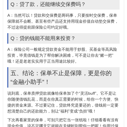
Q：贷了款，还能继续交保费吗？
A：当然可以！贷款和交保费是两码事，只要按时交保费，保单
保障就不会断。甚至有些产品还支持用现金价值自动垫交保费，
不过这得提前跟保险公司约定好哦。
Q：贷的钱能不能用来投资？
A：保险公司一般规定贷款资金不能用于炒股、买基金等高风险
投资，毕竟借钱是为了帮你解决困难，可不是让你去“赌一把”
哦！还是老老实实用于正当用途比较好。
五、结论：保单不止是保障，更是你的
“金融小助手”！
说到底，保单质押贷款就像给保单加了个“灵活buff”。它不是让
你随便借钱乱花，而是在你真正需要的时候，给你一个方便、快
捷的资金来源。不过要记住，贷款终究是要还的，借钱前一定要
想清楚自己的还款能力，别让“福利”变成“负担”哦！
下次再看家里的保单，可别只把它当一张纸啦！仔细看看有没有
现金价值，说不定哪天它就能在关键时刻帮你一把呢！你用过保