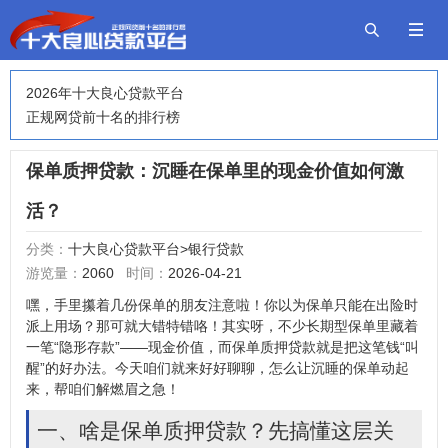


2026年十大良心贷款平台
正规网贷前十名的排行榜
保单质押贷款：沉睡在保单里的现金价值如何激
活？
分类：
十大良心贷款平台
>
银行贷款
游览量：
2060
时间：
2026-04-21
嘿，手里攥着几份保单的朋友注意啦！你以为保单只能在出险时
派上用场？那可就大错特错咯！其实呀，不少长期型保单里藏着
一笔“隐形存款”——
现金价值
，而
保单质押贷款
就是把这笔钱“叫
醒”的好办法。今天咱们就来好好聊聊，怎么让沉睡的保单动起
来，帮咱们解燃眉之急！
一、啥是保单质押
贷款
？先搞懂这层关