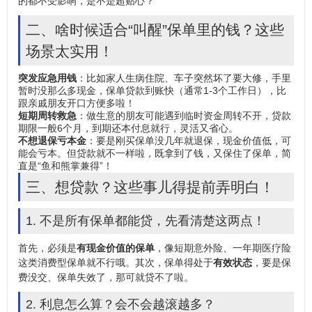
的都不受影响，是不是超贴心？
二、啥时候适合“叫醒”保单里的钱？这些
场景太实用！
突发应急用钱
：比如家人生病住院、车子突然坏了要大修，手里
暂时没那么多现金，
保单贷款
到账快（通常1-3个工作日），比
跟亲戚朋友开口方便多啦！
短期周转救急
：做生意的朋友可能遇到临时资金周转不开，贷款
期限一般6个月，到期还本付息就行，灵活又省心。
不想退保亏本金
：要是刚买保单没几年就退保，现金价值低，可
能会亏本。但贷款就不一样啦，既拿到了钱，又保住了保单，简
直是“鱼和熊掌兼得”！
三、想贷款？这些事儿得提前弄明白！
1. 不是所有保单都能贷，先看清楚这两点！
首先，必须是
有现金价值的保单
，像短期意外险、一年期医疗险
这类消费型保单就不行哦。其次，保单得处于
有效状态
，要是保
费没交、保单失效了，那可就贷不了啦。
2. 利息怎么算？会不会越滚越多？